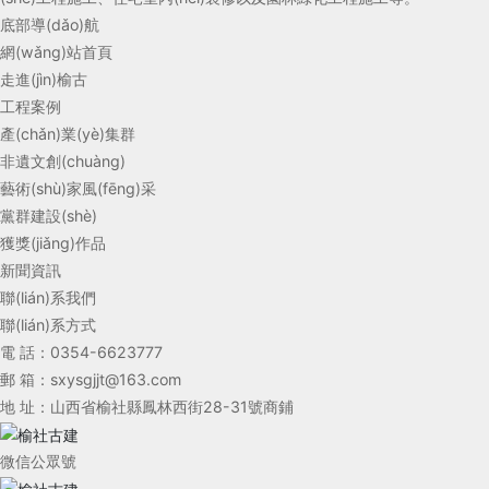
底部導(dǎo)航
網(wǎng)站首頁
走進(jìn)榆古
工程案例
產(chǎn)業(yè)集群
非遺文創(chuàng)
藝術(shù)家風(fēng)采
黨群建設(shè)
獲獎(jiǎng)作品
新聞資訊
聯(lián)系我們
聯(lián)系方式
電 話：
0354-6623777
郵 箱：
sxysgjjt@163.com
地 址：山西省榆社縣鳳林西街28-31號商鋪
微信公眾號