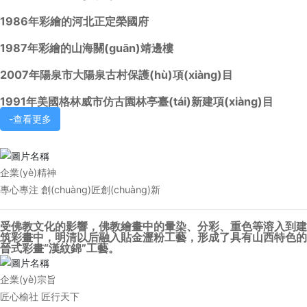
1986年彩繪的河北正定榮國府
1987年彩繪的山海關(guān)靖邊樓
2007年陽泉市大陽泉古村保護(hù)項(xiàng)目
1991年美國格林威市仿古園林亭臺(tái)新建項(xiàng)目
-查看更多
企業(yè)精神
專心專注 創(chuàng)匠創(chuàng)新
受佛教文化的影響，佛教繪畫中的暈染、分彩、重色等溶入到建
筑彩畫中，明清以后融入貼金瀝粉工藝，形成了具有山西特色的
晉式彩畫“漢紋錦”工藝。
企業(yè)宗旨
匠心榆社 匠行天下