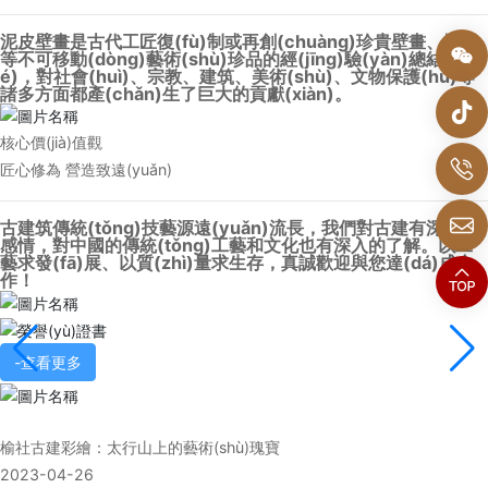
泥皮壁畫是古代工匠復(fù)制或再創(chuàng)珍貴壁畫、巖畫
等不可移動(dòng)藝術(shù)珍品的經(jīng)驗(yàn)總結(ji
é)，對社會(huì)、宗教、建筑、美術(shù)、文物保護(hù)等
諸多方面都產(chǎn)生了巨大的貢獻(xiàn)。
核心價(jià)值觀
匠心修為 營造致遠(yuǎn)
古建筑傳統(tǒng)技藝源遠(yuǎn)流長，我們對古建有深厚的
感情，對中國的傳統(tǒng)工藝和文化也有深入的了解。以工
藝求發(fā)展、以質(zhì)量求生存，真誠歡迎與您達(dá)成合
作！
-查看更多
榆社古建彩繪：太行山上的藝術(shù)瑰寶
2023-04-26