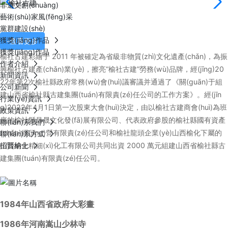
非遺文創(chuàng)
藝術(shù)家風(fēng)采
黨群建設(shè)
獲獎(jiǎng)作品
-查看更多
獲獎(jiǎng)作品
榆社古建彩繪于 2011 年被確定為省級非物質(zhì)文化遺產(chǎn)，為振
作者介紹
興榆社古建產(chǎn)業(yè)，擦亮“榆社古建”勞務(wù)品牌，經(jīng)20
新聞資訊
22年第2次榆社縣政府常務(wù)會(huì)議審議并通過了《關(guān)于組
公司新聞
建山西省榆社縣古建集團(tuán)有限責(zé)任公司的工作方案》。經(jīn
行業(yè)資訊
g)2022年4月1日第一次股東大會(huì)決定，由以榆社古建商會(huì)為班
政策資訊
底的榆社縣昌晟文化發(fā)展有限公司、代表政府參股的榆社縣國有資產
聯(lián)系我們
(chǎn)經(jīng)營有限責(zé)任公司和榆社龍頭企業(yè)山西榆化下屬的
聯(lián)系方式
山西榆化精細(xì)化工有限公司共同出資 2000 萬元組建山西省榆社縣古
招賢納士
建集團(tuán)有限責(zé)任公司。
1984年山西省政府大彩畫
1986年河南嵩山少林寺