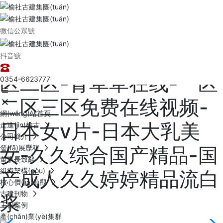
午夜视频免费-国内性爱
视频-国产精品1024-亚
微信公眾號
洲精品伊人-免费精品一
抖音號
区二区-青草草在线-一区
0354-6623777
二区三区免费在线视频-
網(wǎng)站首頁
日本女v片-日本大乳美
走進(jìn)榆古
公司簡介
女-久久综合国产精品-国
發(fā)展歷程
董事長致辭
組織架構(gòu)
产成人久久婷婷精品流白
核心價(jià)值觀
古建刊物
浆
工程案例
產(chǎn)業(yè)集群