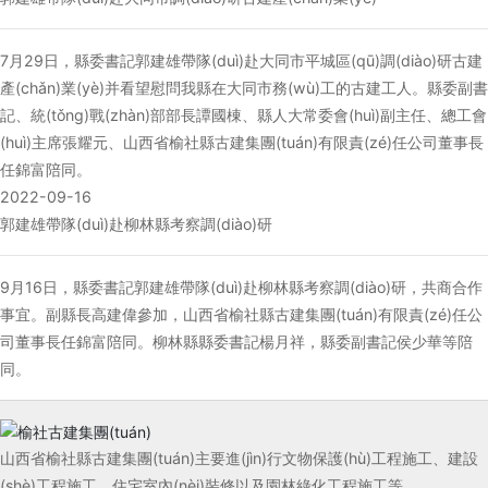
7月29日，縣委書記郭建雄帶隊(duì)赴大同市平城區(qū)調(diào)研古建
產(chǎn)業(yè)并看望慰問我縣在大同市務(wù)工的古建工人。縣委副書
記、統(tǒng)戰(zhàn)部部長譚國棟、縣人大常委會(huì)副主任、總工會
(huì)主席張耀元、山西省榆社縣古建集團(tuán)有限責(zé)任公司董事長
任錦富陪同。
2022-09-16
郭建雄帶隊(duì)赴柳林縣考察調(diào)研
9月16日，縣委書記郭建雄帶隊(duì)赴柳林縣考察調(diào)研，共商合作
事宜。副縣長高建偉參加，山西省榆社縣古建集團(tuán)有限責(zé)任公
司董事長任錦富陪同。柳林縣縣委書記楊月祥，縣委副書記侯少華等陪
同。
山西省榆社縣古建集團(tuán)主要進(jìn)行文物保護(hù)工程施工、建設
(shè)工程施工、住宅室內(nèi)裝修以及園林綠化工程施工等。