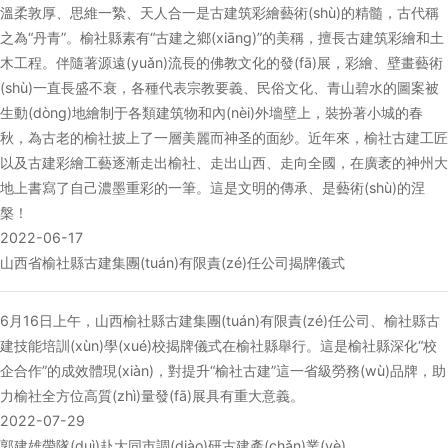
溫柔敦厚、思維一縶、天人合一是古建筑彩繪藝術(shù)的精髓，古代稱
之為“丹青”。榆社縣素有“古建之鄉(xiāng)”的美稱，擅長古建筑彩繪和土
木工程。伴隨著源遠(yuǎn)流長的佛教文化的發(fā)展，彩繪、壁畫藝術
(shù)一直長盛不衰，各種代表宗教要義、民俗文化、青山碧水的圖案被
生動(dòng)地繪制于各類建筑物和內(nèi)外墻壁上，裝扮著小城的春
秋，為古老的榆社披上了一層美麗而神圣的面紗。近年來，榆社古建工匠
以及古建彩繪工藝逐漸走出榆社、走出山西、走向全國，在廣袤的神州大
地上書寫了自己濃墨重彩的一筆。這是文明的傳承、是藝術(shù)的涅
槃！
2022-06-17
山西省榆社縣古建集團(tuán)有限責(zé)任公司揭牌儀式
6月16日上午，山西榆社縣古建集團(tuán)有限責(zé)任公司、榆社縣古
建技能培訓(xùn)學(xué)校揭牌儀式在榆社縣舉行。這是榆社縣深化“校
企合作”的成效體現(xiàn)，對提升“榆社古建”這一省級勞務(wù)品牌，助
力榆社全方位高質(zhì)量發(fā)展具有重大意義。
2022-07-29
郭建雄帶隊(duì)赴大同市調(diào)研古建產(chǎn)業(yè)